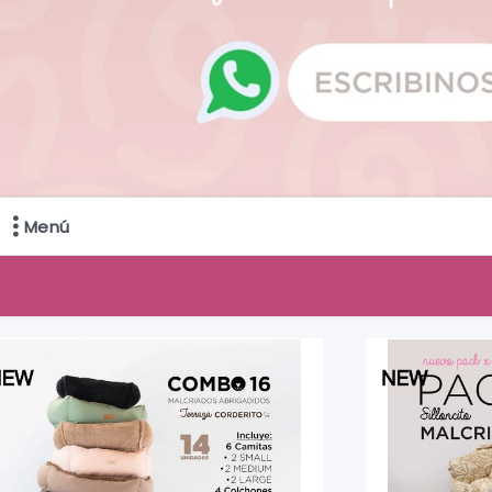
Menú
Comprá online productos de en NUVOLE MAYORISTA