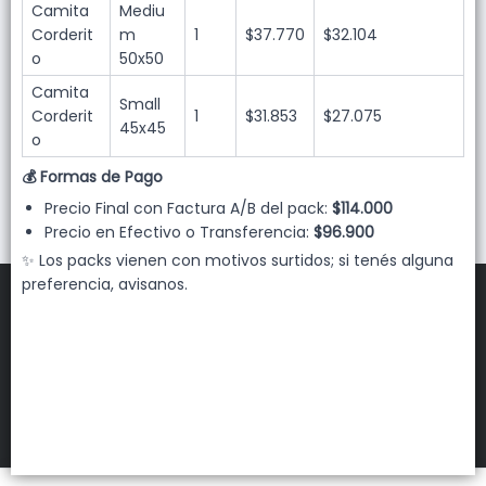
Camita
Mediu
Corderit
m
1
$37.770
$32.104
o
50x50
Camita
Small
Corderit
1
$31.853
$27.075
45x45
o
💰 Formas de Pago
Precio Final con Factura A/B del pack:
$114.000
Precio en Efectivo o Transferencia:
$96.900
✨ Los packs vienen con motivos surtidos; si tenés alguna
preferencia, avisanos.
FILTROS
NUVOLE MAYORISTA
©
2026
Defensa de las y los consumidores. Para reclamos
ingresá acá.
Botón de arrepentimiento