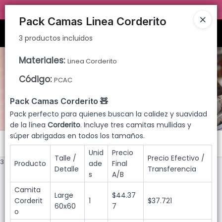
3 productos incluidos
TIENDA SOLO PARA
MAYORISTAS!
Pack Camas Linea Corderito
Ingresar a la Tienda
3 productos incluidos
PUNTOS DE VENTA
Materiales
:
Linea Corderito
Código
:
PCAC
CÓMO COMPRAR
Pack Camas Corderito 🧸
QUIÉNES SOMOS
Pack perfecto para quienes buscan la calidez y suavidad
de la línea
Corderito
. Incluye tres camitas mullidas y
TIENDA MINORISTA
súper abrigadas en todos los tamaños.
Menú
Unid
Precio
Talle /
Precio Efectivo /
CONTACTO
3 productos incluidos
Producto
ade
Final
Detalle
Transferencia
s
A/B
Camita
Large
$44.37
Corderit
1
$37.721
60x60
7
o
Lista vacía