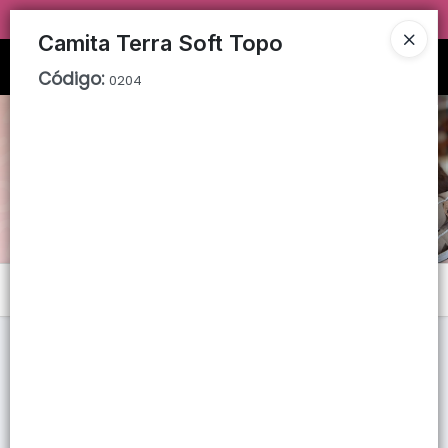
TIENDA SOLO PARA
MAYORISTAS!
Camita Terra Soft Topo
Ingresar a la Tienda
Código
:
0204
PUNTOS DE VENTA
CÓMO COMPRAR
QUIÉNES SOMOS
TIENDA MINORISTA
Menú
CONTACTO
Lista vacía