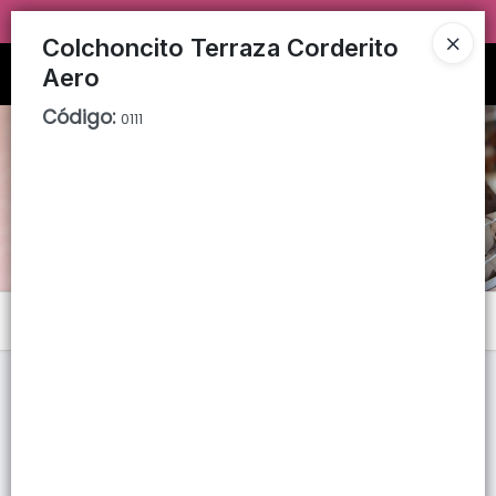
TIENDA SOLO PARA
MAYORISTAS!
Colchoncito Terraza Corderito
Ingresar a la Tienda
Aero
Código
:
0111
PUNTOS DE VENTA
CÓMO COMPRAR
QUIÉNES SOMOS
TIENDA MINORISTA
Menú
CONTACTO
Lista vacía