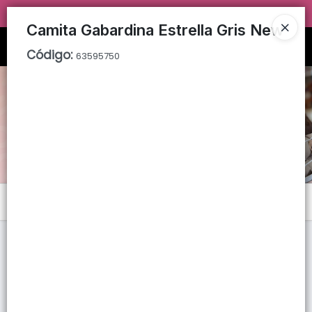
TIENDA SOLO PARA
MAYORISTAS!
Camita Gabardina Estrella Gris New
Ingresar a la Tienda
Código
:
63595750
PUNTOS DE VENTA
CÓMO COMPRAR
QUIÉNES SOMOS
TIENDA MINORISTA
Menú
CONTACTO
Lista vacía