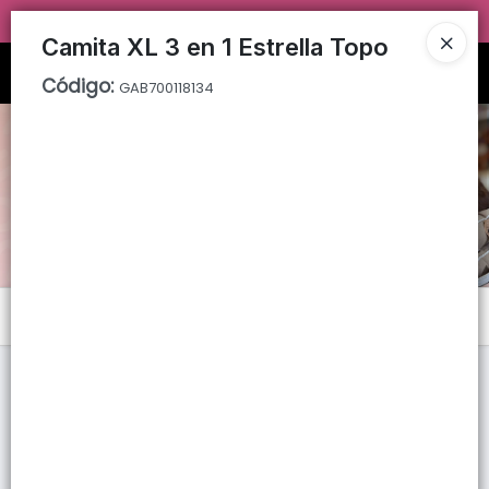
TIENDA SOLO PARA
MAYORISTAS!
Camita XL 3 en 1 Estrella Topo
Ingresar a la Tienda
Código
:
GAB700118134
PUNTOS DE VENTA
CÓMO COMPRAR
QUIÉNES SOMOS
TIENDA MINORISTA
Menú
CONTACTO
Lista vacía