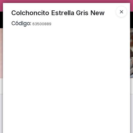
TIENDA SOLO PARA
MAYORISTAS!
Colchoncito Estrella Gris New
Ingresar a la Tienda
Código
:
63500889
PUNTOS DE VENTA
CÓMO COMPRAR
QUIÉNES SOMOS
TIENDA MINORISTA
Menú
CONTACTO
Lista vacía