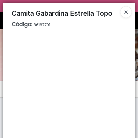
TIENDA SOLO PARA
MAYORISTAS!
Camita Gabardina Estrella Topo
Ingresar a la Tienda
Código
:
86187791
PUNTOS DE VENTA
CÓMO COMPRAR
QUIÉNES SOMOS
TIENDA MINORISTA
Menú
CONTACTO
Lista vacía